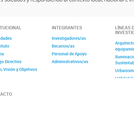
ITUCIONAL
INTEGRANTES
LÍNEAS 
INVESTI
idades
Investigadores/as
Arquitect
tituto
Becarios/as
equipamie
ia
Personal de Apoyo
Iluminaci
jo Directivo
Administrativos/as
Sustentab
, Visión y Objetivos
Urbanism
Hábitat S
TACTO