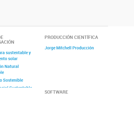
DE
PRODUCCIÓN CIENTÍFICA
GACIÓN
Jorge Mitchell Producción
ura sustentable y
nto solar
ón Natural
le
o Sostenible
ocial Sustentable
SOFTWARE