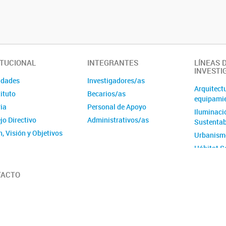
ITUCIONAL
INTEGRANTES
LÍNEAS 
INVESTI
idades
Investigadores/as
Arquitect
tituto
Becarios/as
equipamie
ia
Personal de Apoyo
Iluminaci
jo Directivo
Administrativos/as
Sustentab
, Visión y Objetivos
Urbanism
Hábitat S
TACTO