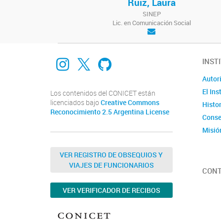
Ruiz, Laura
SINEP
Lic. en Comunicación Social
Instagram
X
GitHub
INST
Autor
El Ins
Los contenidos del CONICET están
licenciados bajo
Creative Commons
Histor
Reconocimiento 2.5 Argentina License
Conse
Misión
VER REGISTRO DE OBSEQUIOS Y
VIAJES DE FUNCIONARIOS
CON
VER VERIFICADOR DE RECIBOS